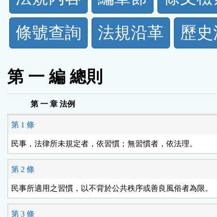
規
條號查詢
法規沿革
歷史
功
能
第 一 編 總則
按
第 一 章 法例
鈕
第 1 條
區
民事，法律所未規定者，依習慣；無習慣者，依法理。
第 2 條
民事所適用之習慣，以不背於公共秩序或善良風俗者為限。
第 3 條