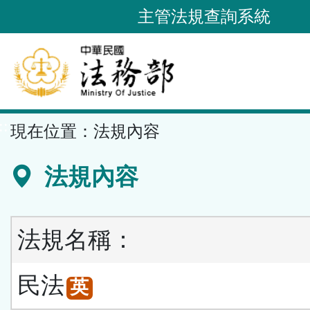
跳
主管法規查詢系統
到
主
要
內
容
::
現在位置：
法規內容
區
塊
法規內容
法規名稱：
民法
英