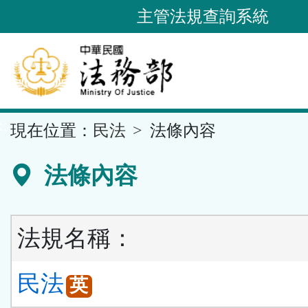
跳
主管法規查詢系統
到
主
要
內
容
::
現在位置：
民法
法條內容
區
塊
法條內容
法規名稱：
民法
英