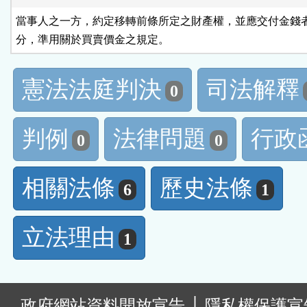
當事人之一方，約定移轉前條所定之財產權，並應交付金錢者
分，準用關於買賣價金之規定。
憲法法庭判決
司法解釋
0
判例
法律問題
行政
0
0
相關法條
歷史法條
6
1
立法理由
1
:
政府網站資料開放宣告
│
隱私權保護宣