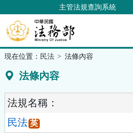
跳
主管法規查詢系統
到
主
要
內
容
::
現在位置：
民法
法條內容
區
塊
法條內容
法規名稱：
民法
英