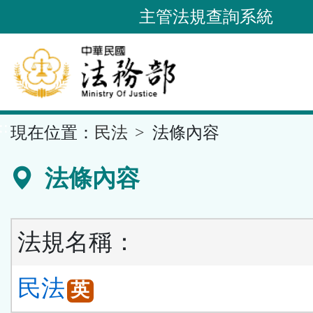
跳
主管法規查詢系統
到
主
要
內
容
::
現在位置：
民法
法條內容
區
塊
法條內容
法規名稱：
民法
英