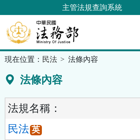
跳
主管法規查詢系統
到
主
要
內
容
::
現在位置：
民法
法條內容
區
塊
法條內容
法規名稱：
民法
英