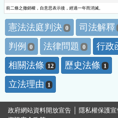
前二條之撤銷權，自意思表示後，經過一年而消滅。
憲法法庭判決
司法解釋
0
判例
法律問題
行政
0
0
相關法條
歷史法條
12
1
立法理由
1
:
政府網站資料開放宣告
│
隱私權保護宣