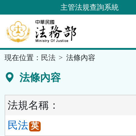
跳
主管法規查詢系統
到
主
要
內
容
::
現在位置：
民法
法條內容
區
塊
法條內容
法規名稱：
民法
英