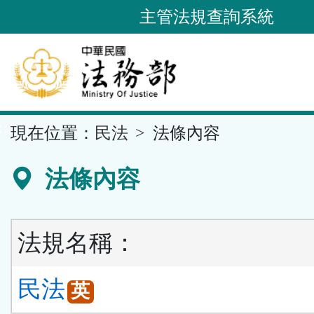
跳
主管法規查詢系統
到
主
要
內
容
::
現在位置：
民法
法條內容
區
塊
法條內容
法規名稱：
民法
英