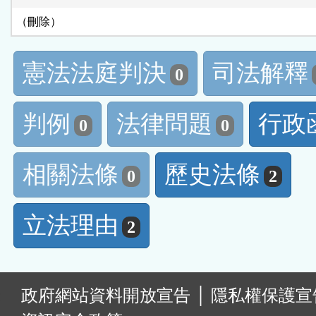
（刪除）
憲法法庭判決
司法解釋
0
判例
法律問題
行政
0
0
相關法條
歷史法條
0
2
立法理由
2
:
政府網站資料開放宣告
│
隱私權保護宣