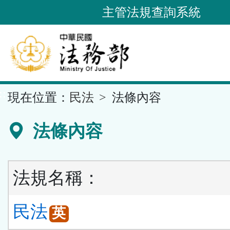
跳
主管法規查詢系統
到
主
要
內
容
::
現在位置：
民法
法條內容
區
塊
法條內容
法規名稱：
民法
英