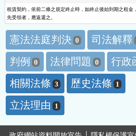
租賃契約，依前二條之規定終止時，如終止後始到期之租金，
先受領者，應返還之。
憲法法庭判決
司法解釋
0
判例
法律問題
行政
0
0
相關法條
歷史法條
3
1
立法理由
1
:
政府網站資料開放宣告
│
隱私權保護宣