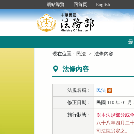
跳
:::
網站導覽
回首頁
English
到
主
要
內
容
區
最
塊
:::
現在位置：
民法
法條內容
法條內容
法規名稱：
民法
英
修正日期：
民國 110 年 01 月 
施行狀態：
※本法規部分或
八十八年四月二十一
司法院另定之。