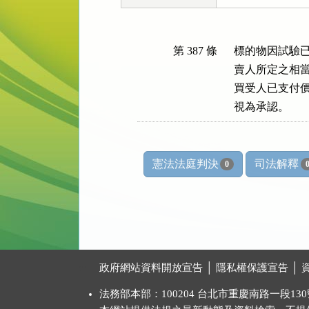
第 387 條
標的物因試驗已
賣人所定之相當
買受人已支付價
視為承認。
憲法法庭判決
司法解釋
0
:::
政府網站資料開放宣告
│
隱私權保護宣告
│
法務部本部：100204 台北市重慶南路一段130號 