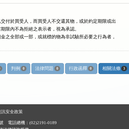
交付於買受人，而買受人不交還其物，或於約定期限或出

期限內不為拒絕之表示者，視為承認。

金之全部或一部，或就標的物為非試驗所必要之行為者，

判例
法律問題
行政函釋
相關法條
0
0
0
0
3
資訊安全政策
電話總機：(02)2191-0189