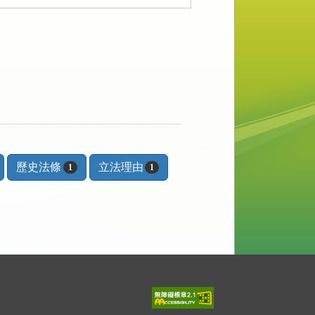
歷史法條
立法理由
1
1