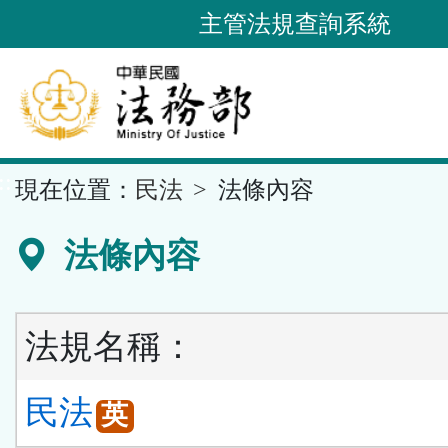
跳
主管法規查詢系統
到
主
要
內
容
::
現在位置：
民法
法條內容
區
塊
法條內容
法規名稱：
民法
英