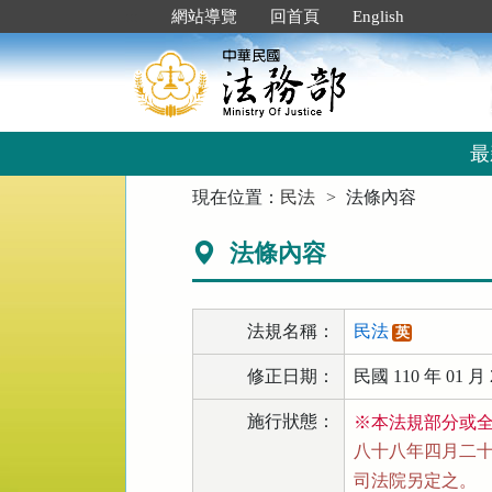
跳
:::
網站導覽
回首頁
English
到
主
要
內
容
區
最
塊
:::
現在位置：
民法
法條內容
法條內容
法規名稱：
民法
英
修正日期：
民國 110 年 01 月 
施行狀態：
※本法規部分或
八十八年四月二十一
司法院另定之。