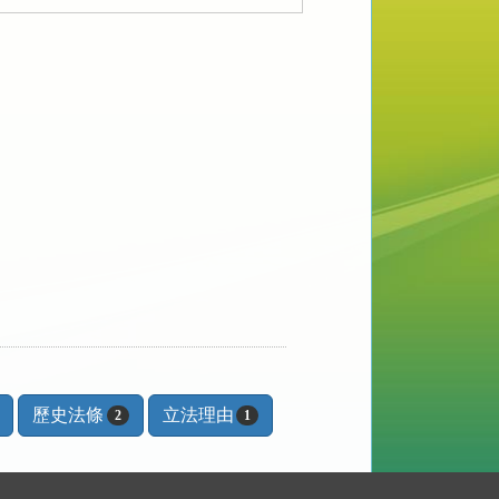
歷史法條
立法理由
2
1