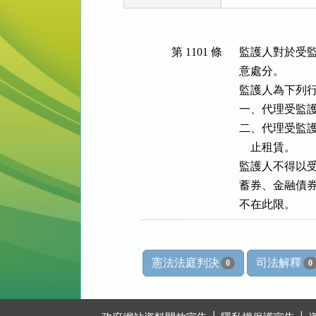
第 1101 條
監護人對於受監
意處分。

監護人為下列行
一、代理受監護
二、代理受監護
    止租賃。

監護人不得以受
蓄券、金融債券
不在此限。
憲法法庭判決
司法解釋
0
0