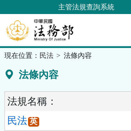
跳
主管法規查詢系統
到
主
要
內
容
::
現在位置：
民法
法條內容
區
塊
法條內容
法規名稱：
民法
英