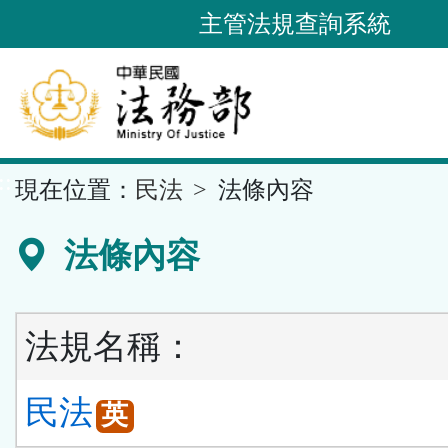
跳
主管法規查詢系統
到
主
要
內
容
::
現在位置：
民法
法條內容
區
塊
法條內容
法規名稱：
民法
英