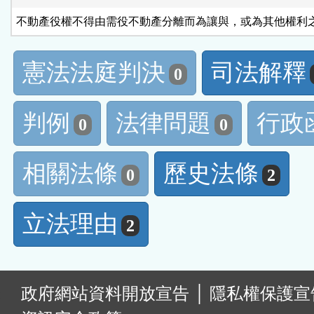
不動產役權不得由需役不動產分離而為讓與，或為其他權利
憲法法庭判決
司法解釋
0
判例
法律問題
行政
0
0
相關法條
歷史法條
0
2
立法理由
2
:
政府網站資料開放宣告
│
隱私權保護宣