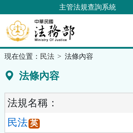
跳
主管法規查詢系統
到
主
要
內
容
::
現在位置：
民法
法條內容
區
塊
法條內容
法規名稱：
民法
英