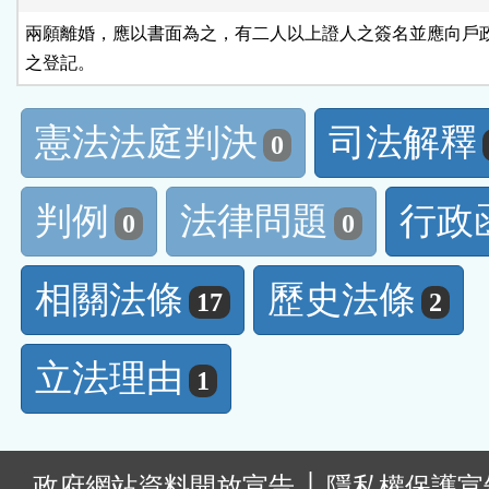
兩願離婚，應以書面為之，有二人以上證人之簽名並應向戶政
之登記。
憲法法庭判決
司法解釋
0
判例
法律問題
行政
0
0
相關法條
歷史法條
17
2
立法理由
1
:
政府網站資料開放宣告
│
隱私權保護宣