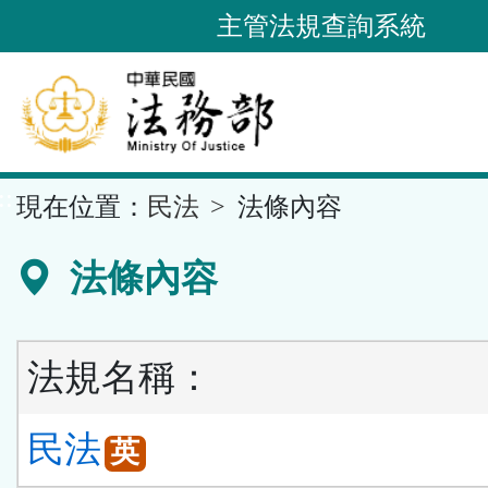
跳
主管法規查詢系統
到
主
要
內
容
::
現在位置：
民法
法條內容
區
塊
法條內容
法規名稱：
民法
英