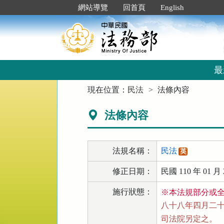
跳
:::
網站導覽
回首頁
English
到
主
要
內
容
區
最
塊
:::
現在位置：
民法
法條內容
法條內容
法規名稱：
民法
英
修正日期：
民國 110 年 01 月 
施行狀態：
※本法規部分或
八十八年四月二十一
司法院另定之。