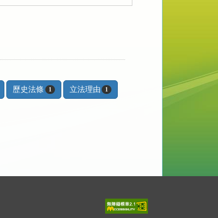
歷史法條
立法理由
1
1