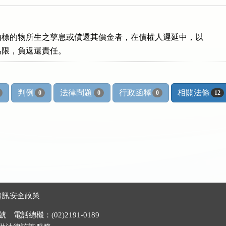
標的物所生之孳息或償還其價金者，在債權人遲延中，以

為限，負返還責任。
判例
法律問題
行政函釋
相關法條
0
0
0
12
資訊安全政策
電話總機：(02)2191-0189