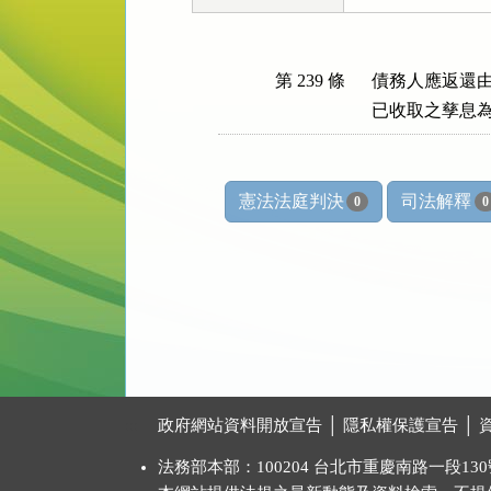
第 239 條
債務人應返還由
已收取之孳息
憲法法庭判決
司法解釋
0
0
:::
政府網站資料開放宣告
│
隱私權保護宣告
│
法務部本部：100204 台北市重慶南路一段130號 