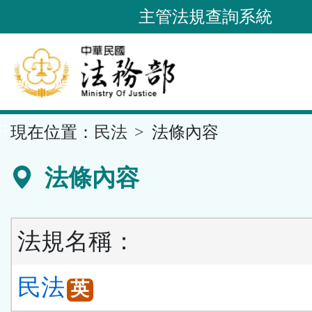
跳
主管法規查詢系統
到
主
要
內
容
::
現在位置：
民法
法條內容
區
塊
法條內容
法規名稱：
民法
英