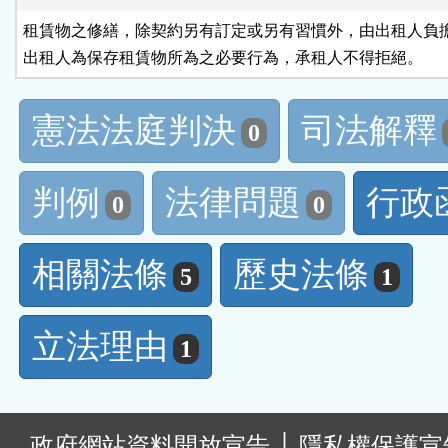
租賃物之修繕，除契約另有訂定或另有習慣外，由出租人負擔
出租人為保存租賃物所為之必要行為，承租人不得拒絕。
憲法法庭判決
司法解釋
0
判例
法律問題
行政
0
0
相關法條
歷史法條
5
1
立法理由
1
:
政府網站資料開放宣告
│
隱私權保護宣