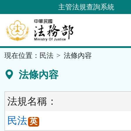
跳
主管法規查詢系統
到
主
要
內
容
::
現在位置：
民法
法條內容
區
塊
法條內容
法規名稱：
民法
英