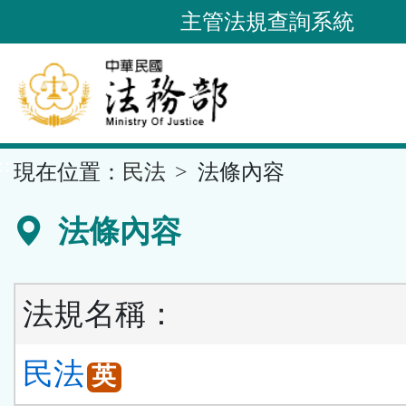
跳
主管法規查詢系統
到
主
要
內
容
::
現在位置：
民法
法條內容
區
塊
法條內容
法規名稱：
民法
英