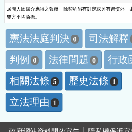
居間人因媒介應得之報酬，除契約另有訂定或另有習慣外，由
雙方平均負擔。
憲法法庭判決
司法解釋
0
判例
法律問題
行政
0
0
相關法條
歷史法條
5
1
立法理由
1
:
政府網站資料開放宣告
│
隱私權保護宣