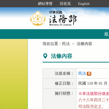
跳
:::
網站導覽
回首頁
English
到
主
要
內
容
區
最
塊
:::
現在位置：
民法
法條內容
法條內容
法規名稱：
民法
英
修正日期：
民國 110 年 01 月 
施行狀態：
※本法規部分或
八十八年四月二十一
司法院另定之。