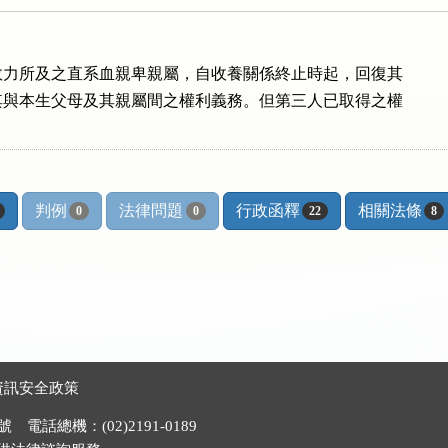
力所及之直系血親卑親屬，自收養關係終止時起，回復其

與本生父母及其親屬間之權利義務。但第三人已取得之權

。
判例
法律問題
行政函釋
相關法條
0
0
22
8
資訊安全政策
電話總機：(02)2191-0189