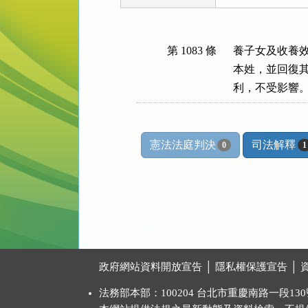
第 1083 條
養子女及收養效
本姓，並回復其
利，不受影響
憲法法庭判決
司法解釋
0
1
:::
政府網站資料開放宣告
│
隱私權保護宣告
│
法務部本部：100204 台北市重慶南路一段130號 