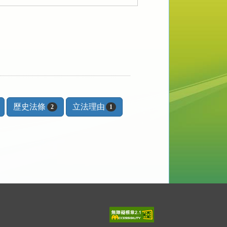
歷史法條
立法理由
2
1