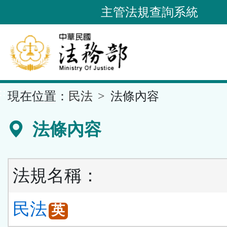
跳
主管法規查詢系統
到
主
要
內
容
::
現在位置：
民法
法條內容
區
塊
法條內容
法規名稱：
民法
英