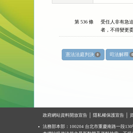
第 536 條
受任人非有急迫
者，不得變更
憲法法庭判決
司法解釋
0
:::
政府網站資料開放宣告
│
隱私權保護宣告
│
法務部本部：100204 台北市重慶南路一段130號 