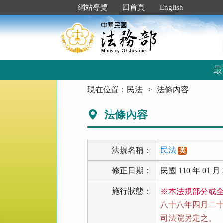
跳
:::
網站導覽
回首頁
English
到
主
要
內
容
區
最
塊
:::
現在位置：
民法
法條內容
法條內容
法規名稱：
民法
英
修正日期：
民國 110 年 01 月 
施行狀態：
※本法規部分或
八十八年四月二十一
司法院另定之。