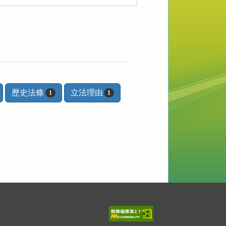
歷史法條
立法理由
1
1