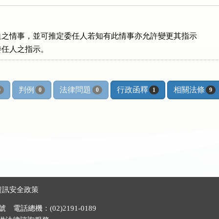
之情事，並可推定委任人若知有此情事亦允許變更其指示

委任人之指示。
判例
法律問題
行政函釋
相關法條
0
0
0
1
9
資訊安全政策
電話總機：(02)2191-0189