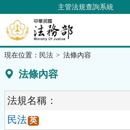
跳
主管法規查詢系統
到
主
要
內
容
::
現在位置：
民法
法條內容
區
塊
法條內容
法規名稱：
民法
英