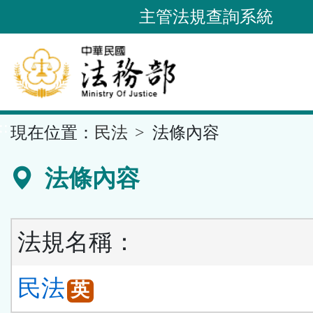
跳
主管法規查詢系統
到
主
要
內
容
::
現在位置：
民法
法條內容
區
塊
法條內容
法規名稱：
民法
英