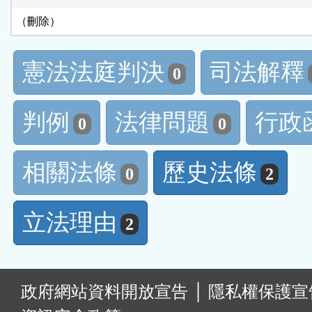
（刪除）
憲法法庭判決
司法解釋
0
判例
法律問題
行政
0
0
相關法條
歷史法條
0
2
立法理由
2
:
政府網站資料開放宣告
│
隱私權保護宣