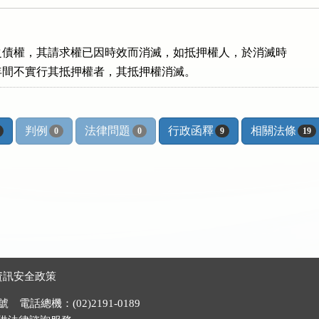
債權，其請求權已因時效而消滅，如抵押權人，於消滅時

年間不實行其抵押權者，其抵押權消滅。
判例
法律問題
行政函釋
相關法條
0
0
9
19
資訊安全政策
電話總機：(02)2191-0189