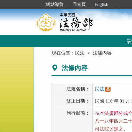
跳
:::
網站導覽
回首頁
English
到
主
要
內
容
區
最
塊
:::
現在位置：
民法
法條內容
法條內容
法規名稱：
民法
英
修正日期：
民國 110 年 01 月 
施行狀態：
※本法規部分或
八十八年四月二十一
司法院另定之。