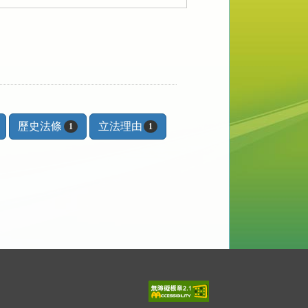
歷史法條
立法理由
1
1