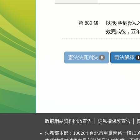
第 880 條
以抵押權擔保之
效完成後，五
憲法法庭判決
司法解釋
0
1
:::
政府網站資料開放宣告
│
隱私權保護宣告
│
法務部本部：100204 台北市重慶南路一段130號 