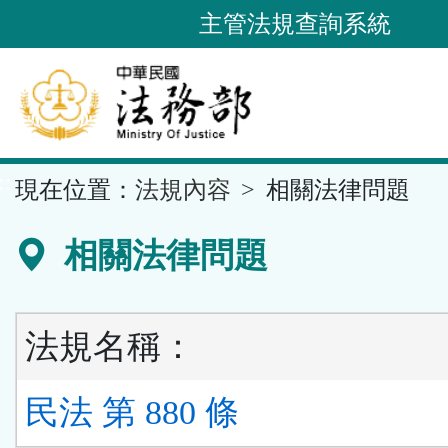
跳
主管法規查詢系統
到
主
要
內
容
::
現在位置：
法規內容
相關法律問題
區
塊
相關法律問題
法規名稱：
民法 第 880 條