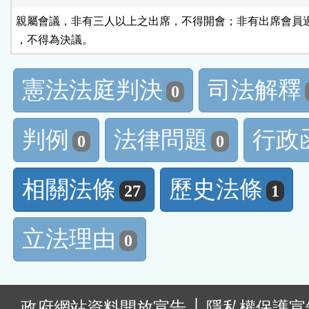
親屬會議，非有三人以上之出席，不得開會；非有出席會員過
，不得為決議。
憲法法庭判決
司法解釋
0
判例
法律問題
行政
0
0
相關法條
歷史法條
27
1
立法理由
0
:
政府網站資料開放宣告
│
隱私權保護宣