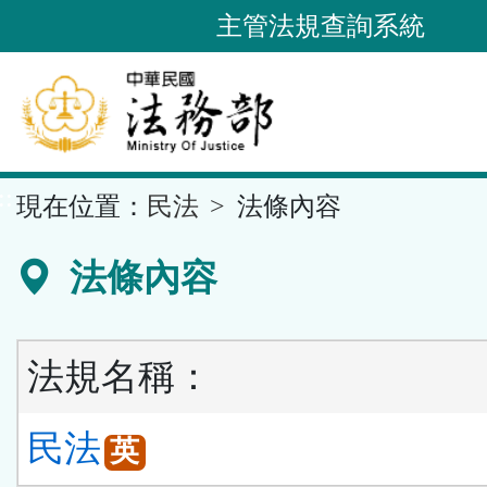
跳
主管法規查詢系統
到
主
要
內
容
::
現在位置：
民法
法條內容
區
塊
法條內容
法規名稱：
民法
英