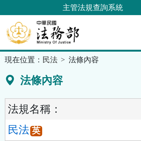
跳
主管法規查詢系統
到
主
要
內
容
::
現在位置：
民法
法條內容
區
塊
法條內容
法規名稱：
民法
英