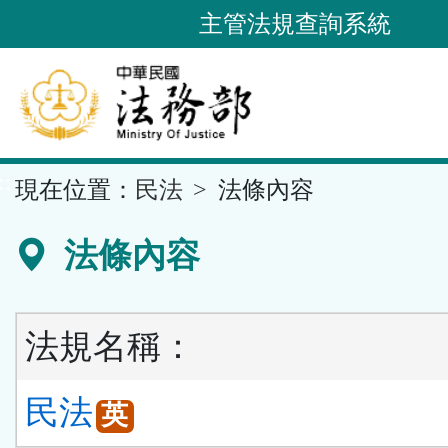
跳
主管法規查詢系統
到
主
要
內
容
::
現在位置：
民法
法條內容
區
塊
法條內容
法規名稱：
民法
英