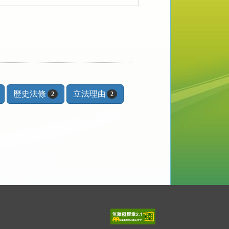
歷史法條
立法理由
2
2