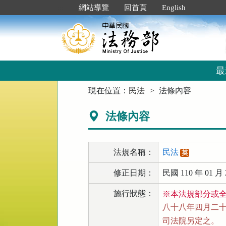
跳
:::
網站導覽
回首頁
English
到
主
要
內
容
區
最
塊
:::
現在位置：
民法
法條內容
法條內容
法規名稱：
民法
英
修正日期：
民國 110 年 01 月 
施行狀態：
※本法規部分或
八十八年四月二十一
司法院另定之。