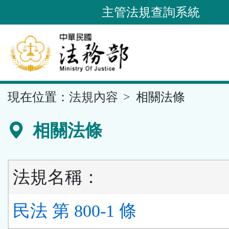
跳
主管法規查詢系統
到
主
要
內
容
::
現在位置：
法規內容
相關法條
區
塊
相關法條
法規名稱：
民法 第 800-1 條