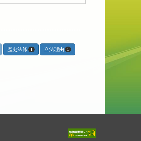
歷史法條
立法理由
1
1