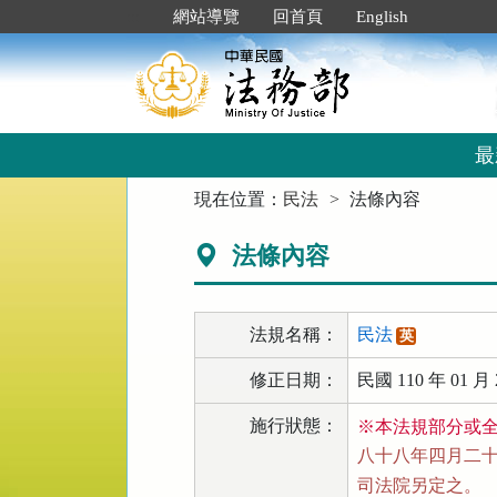
跳
:::
網站導覽
回首頁
English
到
主
要
內
容
區
最
塊
:::
現在位置：
民法
法條內容
法條內容
法規名稱：
民法
英
修正日期：
民國 110 年 01 月 
施行狀態：
※本法規部分或
八十八年四月二十一
司法院另定之。