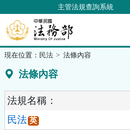
跳
主管法規查詢系統
到
主
要
內
容
::
現在位置：
民法
法條內容
區
塊
法條內容
法規名稱：
民法
英