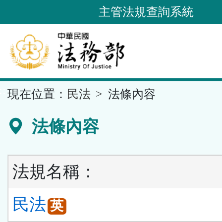
跳
主管法規查詢系統
到
主
要
內
容
::
現在位置：
民法
法條內容
區
塊
法條內容
法規名稱：
民法
英