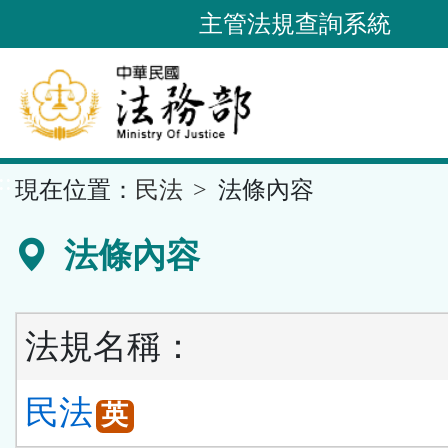
跳
主管法規查詢系統
到
主
要
內
容
::
現在位置：
民法
法條內容
區
塊
法條內容
法規名稱：
民法
英