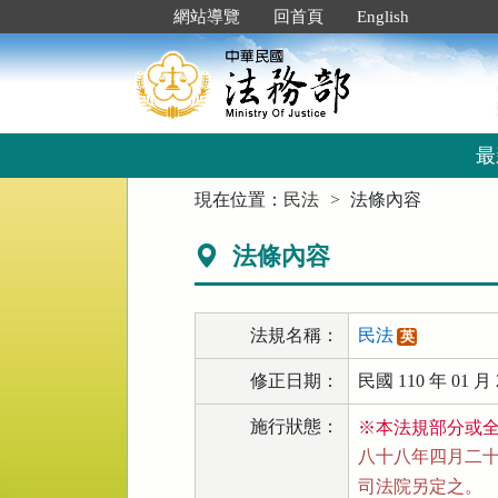
跳
:::
網站導覽
回首頁
English
到
主
要
內
容
區
最
塊
:::
現在位置：
民法
法條內容
法條內容
法規名稱：
民法
英
修正日期：
民國 110 年 01 月 
施行狀態：
※本法規部分或
八十八年四月二十一
司法院另定之。