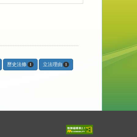
歷史法條
立法理由
1
1