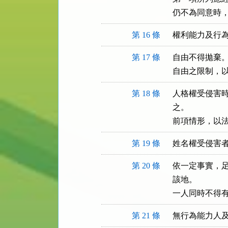
仍不為同意時
第 16 條
權利能力及行
第 17 條
自由不得拋棄。
自由之限制，
第 18 條
人格權受侵害時
之。

前項情形，以
第 19 條
姓名權受侵害
第 20 條
依一定事實，足
該地。

一人同時不得
第 21 條
無行為能力人