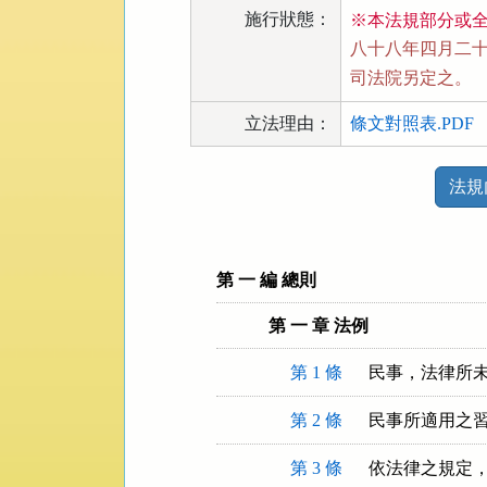
施行狀態：
※本法規部分或
八十八年四月二十一
司法院另定之。
立法理由：
條文對照表.PDF
法
法規
規
功
能
按
第 一 編 總則
鈕
第 一 章 法例
區
第 1 條
民事，法律所
第 2 條
民事所適用之
第 3 條
依法律之規定，