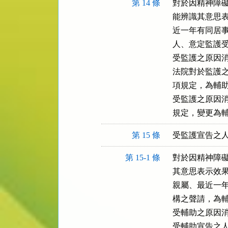
第 14 條
對於因精神障礙
能辨識其意思表
近一年有同居事
人、意定監護受
受監護之原因消
法院對於監護之
項規定，為輔助
受監護之原因消
規定，變更為
第 15 條
受監護宣告之
第 15-1 條
對於因精神障礙
其意思表示效果
親屬、最近一年
構之聲請，為輔
受輔助之原因消
受輔助宣告之人