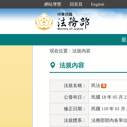
跳
:::
網站導覽
回首頁
English
到
主
要
內
容
區
最
塊
:::
現在位置：
法規內容
法規內容
法規名稱：
民法
英
公發布日：
民國 18 年 05 月 2
修正日期：
民國 110 年 01 月 
法規體系：
法務部部內各單位