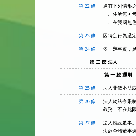
第 22 條
遇有下列情形之
一、住所無可考
二、在我國無
第 23 條
因特定行為選
第 24 條
依一定事實，
第 二 節 法人
第 一 款 通則
第 25 條
法人非依本法
第 26 條
法人於法令限制
義務，不在此
第 27 條
法人應設董事。
決於全體董事過