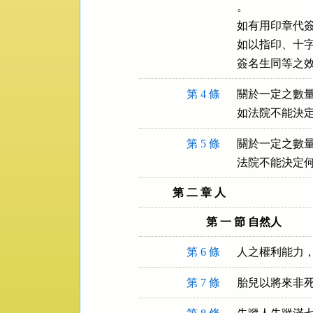
。

如有用印章代簽
如以指印、十字
簽名生同等之
第 4 條
關於一定之數量
如法院不能決
第 5 條
關於一定之數量
法院不能決定
第 二 章 人
第 一 節 自然人
第 6 條
人之權利能力
第 7 條
胎兒以將來非