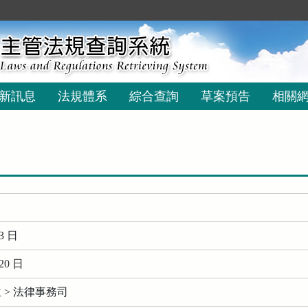
新訊息
法規體系
綜合查詢
草案預告
相關
3 日
20 日
 > 法律事務司