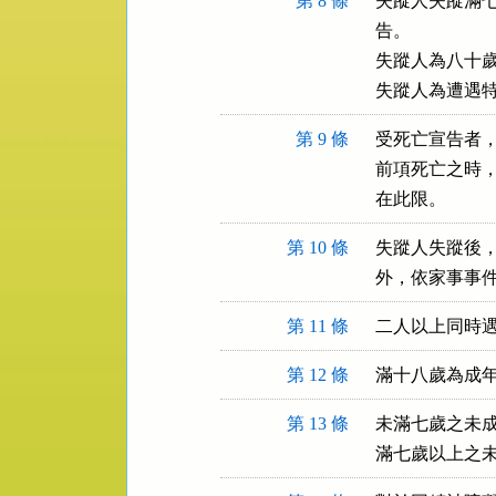
第 8 條
失蹤人失蹤滿七
告。

失蹤人為八十歲
失蹤人為遭遇
第 9 條
受死亡宣告者，
前項死亡之時，
在此限。
第 10 條
失蹤人失蹤後，
外，依家事事
第 11 條
二人以上同時
第 12 條
滿十八歲為成
第 13 條
未滿七歲之未成
滿七歲以上之