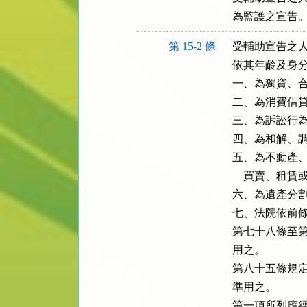
為監護之宣告
第 15-2 條
受輔助宣告之人
依其年齡及身分
一、為獨資、合
二、為消費借貸
三、為訴訟行為
四、為和解、調
五、為不動產、
    買賣、租賃
六、為遺產分割
七、法院依前條
第七十八條至第
用之。

第八十五條規定
準用之。

第一項所列應經