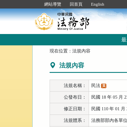
跳
:::
網站導覽
回首頁
English
到
主
要
內
容
區
最
塊
:::
現在位置：
法規內容
法規內容
法規名稱：
民法
英
公發布日：
民國 18 年 05 月 2
修正日期：
民國 110 年 01 月 
法規體系：
法務部部內各單位