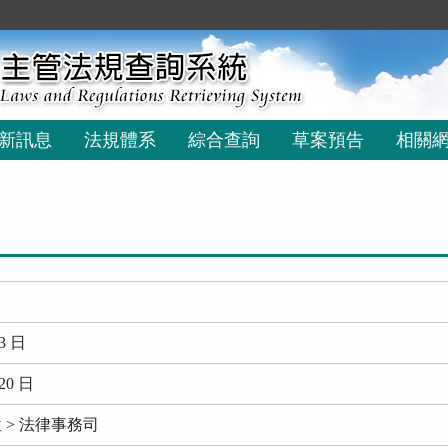
新訊息
法規體系
綜合查詢
草案預告
相關
3 日
20 日
 > 法律事務司