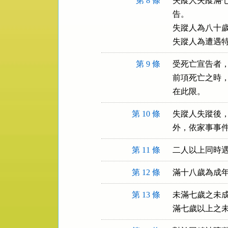
第 8 條
失蹤人失蹤滿七
告。

失蹤人為八十歲
失蹤人為遭遇
第 9 條
受死亡宣告者，
前項死亡之時，
在此限。
第 10 條
失蹤人失蹤後，
外，依家事事
第 11 條
二人以上同時
第 12 條
滿十八歲為成
第 13 條
未滿七歲之未成
滿七歲以上之