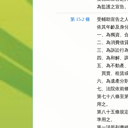
為監護之宣告
第 15-2 條
受輔助宣告之人
依其年齡及身分
一、為獨資、合
二、為消費借貸
三、為訴訟行為
四、為和解、調
五、為不動產、
    買賣、租賃
六、為遺產分割
七、法院依前條
第七十八條至第
用之。

第八十五條規定
準用之。

第一項所列應經