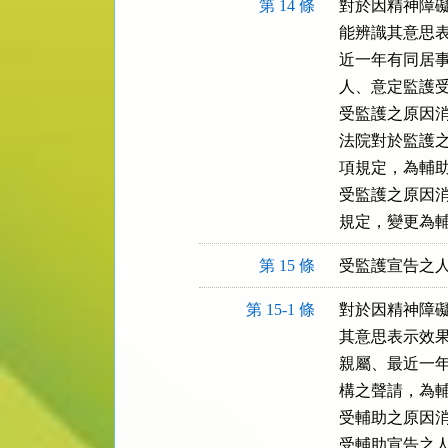
第 14 條
對於因精神障礙
能辨識其意思表
近一年有同居事
人、意定監護受
受監護之原因消
法院對於監護之
項規定，為輔助
受監護之原因消
規定，變更為
第 15 條
受監護宣告之
第 15-1 條
對於因精神障礙
其意思表示效果
親屬、最近一年
構之聲請，為輔
受輔助之原因消
受輔助宣告之人