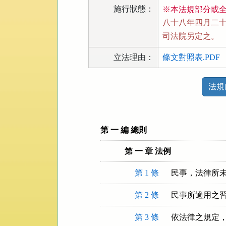
施行狀態：
※本法規部分或
八十八年四月二十一
司法院另定之。
立法理由：
條文對照表.PDF
法
法規
規
功
能
按
第 一 編 總則
鈕
第 一 章 法例
區
第 1 條
民事，法律所
第 2 條
民事所適用之
第 3 條
依法律之規定，