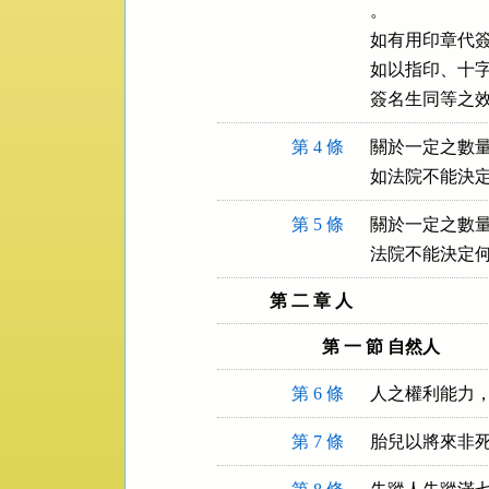
。

如有用印章代簽
如以指印、十字
簽名生同等之
第 4 條
關於一定之數量
如法院不能決
第 5 條
關於一定之數量
法院不能決定
第 二 章 人
第 一 節 自然人
第 6 條
人之權利能力
第 7 條
胎兒以將來非