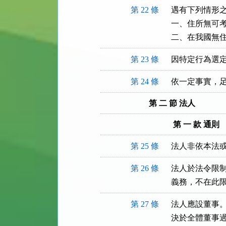
第 22 條
遇有下列情形之
一、住所無可考
二、在我國無
第 23 條
因特定行為選
第 24 條
依一定事實，
第 二 節 法人
第 一 款 通則
第 25 條
法人非依本法
第 26 條
法人於法令限制
義務，不在此
第 27 條
法人應設董事。
決於全體董事過