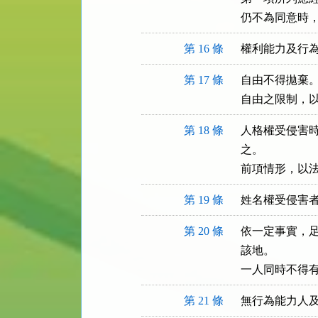
仍不為同意時
第 16 條
權利能力及行
第 17 條
自由不得拋棄。
自由之限制，
第 18 條
人格權受侵害時
之。

前項情形，以
第 19 條
姓名權受侵害
第 20 條
依一定事實，足
該地。

一人同時不得
第 21 條
無行為能力人