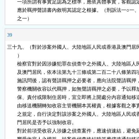
        一項所謂有事實足認為之標準，應依具體事實，客觀認
        應於羈押聲請書內敘明其認定之根據。（刑訴法一○一、
        之一）
39
三十九、（對於涉案外國人、大陸地區人民或香港及澳門居民
        ）

        檢察官對於因涉嫌犯罪在偵查中之外國人、大陸地區人
        及澳門居民，依本法第九十三條或第二百二十八條第四
        施訊問後，認有聲請羈押之必要者，應向法院聲請羈押
        警察機關收容以代羈押，如無聲請羈押之必要，予以釋
        保、責付或限制住居時，宜立即將上開處分內容通知移
        由移送機關轉知收容主管機關本其權責，根據客觀之事
        之規定，自行決定對該涉案之外國人、大陸地區人民或
        門居民是否予以強制收容。

        對於前項受收容人涉嫌之偵查案件，應速偵速結，避免