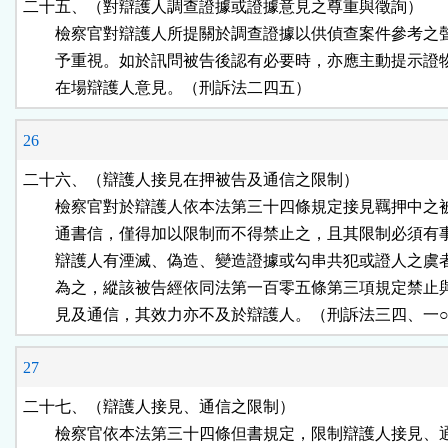
二十五、（對辯護人調查證據或證據意見之尊重與徵詢）

        檢察官對辯護人所提關於調查證據以供偵查案件參考之
        予重視。如於訊問被告後認有必要時，亦應主動提示證
        在場辯護人意見。（刑訴法二四五）
26
二十六、（辯護人接見在押被告及通信之限制）

        檢察官對於辯護人依本法第三十四條規定接見羈押中之
        通書信，僅得加以限制而不得禁止之，且其限制必須有
        辯護人有湮滅、偽造、變造證據或勾串共犯或證人之虞
        為之，縱該被告經依同法第一百零五條第三項規定禁止
        見及通信，其效力亦不及於辯護人。（刑訴法三四、一
27
二十七、（辯護人接見、通信之限制）

        檢察官依本法第三十四條但書規定，限制辯護人接見、