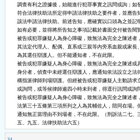
        調查有利之證據後，始能進行犯罪事實之訊問或詢；如
        符合法律扶助法所定得申請法律扶助之要件者，並應告
        該法申請法律扶助。前述告知，應確實以口頭為之並記
        如有必要，並得將所告知之事項記載於書面交付被告閱覽
        被告或犯罪嫌疑人為身心障礙，致無法為完全之陳述者
        其法定代理人、配偶、直系或三親等內旁系血親或家長
        為其選任辯護人。但不能通知者，不在此限。

        被告或犯罪嫌疑人為身心障礙，致無法為完全之陳述或
        身分者，偵查中未經選任辯護人，應通知依法設立之法
        構指派律師到場辯護。但經被告或犯罪嫌疑人主動請求
        或詢問，或等候律師逾四小時未到者，得逕行訊問或詢問
        被告或犯罪嫌疑人為身心障礙，致無法為完全之陳述者
        法第三十五條第三項所列之人為其輔佐人，陪同在場。
        通知無正當理由不到場者，不在此限。（刑訴法二七、
        五、九五、法律扶助法六五）
34