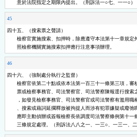
        意於法院指定之期限內提出。（刑訴法一○七、一一○）
45
四十五、（搜索票之聲請）

        檢察官實施搜索、扣押時，除應遵守本法第十一章規定
        照檢察機關實施搜索扣押應行注意事項辦理。
46
四十六、（強制處分執行之監督）

        檢察官依第二十點或依本法第一百三十一條第三項，審
        票或檢察事務官、司法警察官、司法警察陳報逕行搜索
        ，如發見檢察事務官、司法警察官或司法警察有濫用職
        、搜索或藉詞延擱釋放被拘提人而涉有犯罪嫌疑或廢弛
        應即主動偵辦或簽報檢察長依調度司法警察條例第十一
        三條規定處理。（刑訴法八八之一、一三○、一三一、