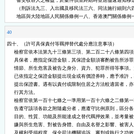
        響受收容人之權益，於案件偵查終結時並應儘速通知移
        （刑訴法九三、入出國及移民法三六、同法施行細則六
        地區與大陸地區人民關係條例一八、香港澳門關係條例
40
四十、（許可具保責付等羈押替代處分應注意事項）

      檢察官依本法第九十三條第三項、第二百二十八條第四項
      具保者，應指定保證金額，其保證金額須審酌被告所涉罪
      情節、所生危害及被告之身分、資力、犯罪所得等事項。
      已依指定之保證金額提出現金或有價證券時，應予准許，
      提出保證書。遇有以責付或限制住居之方法較適當者，亦
      行其方法。

      檢察官依第一百十七條之一準用第一百十六條之二條第一
      告遵守該項各款之附隨處分者，應遵守比例原則，區分各
      目的、性質、功能及所能達成之替代羈押效果，並考量被
      嫌與所生危害、對被告身體、自由及名譽之影響、被害人
      及權利受損程度、保全司法機關追訴、審判或執行之功效