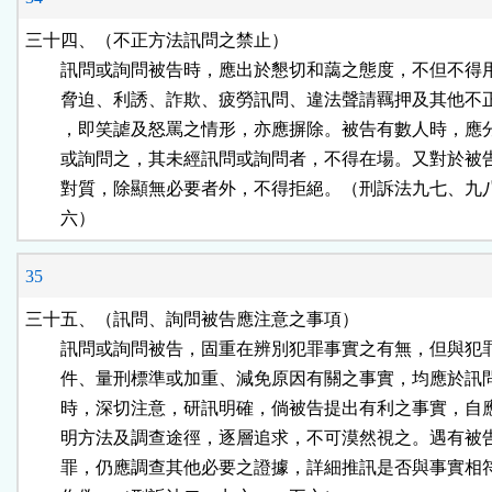
三十四、（不正方法訊問之禁止）

        訊問或詢問被告時，應出於懇切和藹之態度，不但不得
        脅迫、利誘、詐欺、疲勞訊問、違法聲請羈押及其他不
        ，即笑謔及怒罵之情形，亦應摒除。被告有數人時，應
        或詢問之，其未經訊問或詢問者，不得在場。又對於被
        對質，除顯無必要者外，不得拒絕。（刑訴法九七、九
        六）
35
三十五、（訊問、詢問被告應注意之事項）

        訊問或詢問被告，固重在辨別犯罪事實之有無，但與犯
        件、量刑標準或加重、減免原因有關之事實，均應於訊
        時，深切注意，研訊明確，倘被告提出有利之事實，自
        明方法及調查途徑，逐層追求，不可漠然視之。遇有被
        罪，仍應調查其他必要之證據，詳細推訊是否與事實相