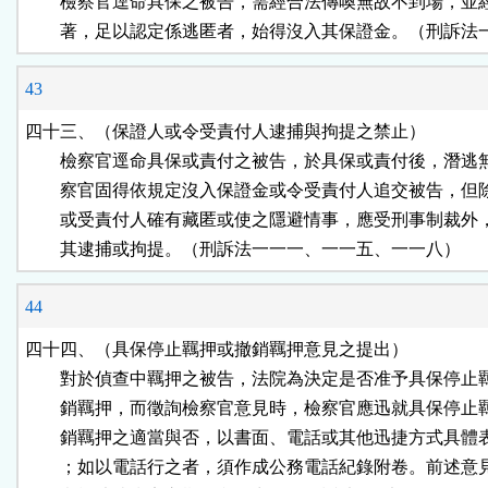
        檢察官逕命具保之被告，需經合法傳喚無故不到場，並
        著，足以認定係逃匿者，始得沒入其保證金。（刑訴
43
四十三、（保證人或令受責付人逮捕與拘提之禁止）

        檢察官逕命具保或責付之被告，於具保或責付後，潛逃
        察官固得依規定沒入保證金或令受責付人追交被告，但
        或受責付人確有藏匿或使之隱避情事，應受刑事制裁外
        其逮捕或拘提。（刑訴法一一一、一一五、一一八）
44
四十四、（具保停止羈押或撤銷羈押意見之提出）

        對於偵查中羈押之被告，法院為決定是否准予具保停止
        銷羈押，而徵詢檢察官意見時，檢察官應迅就具保停止
        銷羈押之適當與否，以書面、電話或其他迅捷方式具體
        ；如以電話行之者，須作成公務電話紀錄附卷。前述意