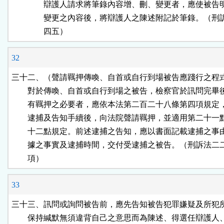
　　　　辯護人請求將筆錄內容增、刪、變更者，應使被告明
　　　　變更之內容後，將辯護人之陳述附記於筆錄。（刑訴
32
三十二、（聲請羈押傳喚、自首或自行到場被告應踐行之程式
        對於傳喚、自首或自行到場之被告，檢察官於訊問完畢
        有羈押之必要者，應依本法第二百二十八條第四項規定
        逮捕及告知手續後，向法院聲請羈押，並適用第二十一
        十二點規定。前述逮捕之告知，應以書面記載逮捕之事
        據之事實及逮捕時間，交付受逮捕之被告。（刑訴法二
        項）
33
三十三、訊問或詢問被告前，應先告知被告犯罪嫌疑及所犯所
        保持緘默無須違背自己之意思而為陳述、得選任辯護人