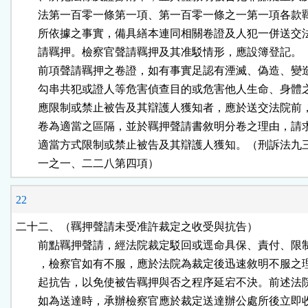
        法第一百零一條第一項、第一百零一條之一第一項各款
        所依據之事實，備具繕本連同相關卷證及人犯一併送交
        請羈押。檢察官聲請羈押及其准駁情形，應設簿登記。

        前項聲請羈押之卷證，如有事實足認有湮滅、偽造、變
        勾串共犯或證人等危害偵查目的或危害他人生命、身體
        應限制或禁止被告及其辯護人獲知者，應於送交法院前
        卷為適當之區隔，並於羈押聲請書敘明分卷之理由，請
        適當方式限制或禁止被告及其辯護人獲知。（刑訴法九三
        一之一、二二八第四項）
22
二十二、（羈押聲請未受准許裁定之收受與抗告）

        前點羈押聲請，經法院裁定駁回或逕命具保、責付、限
        ，檢察官如有不服，應於法院為裁定後迅速敘明不服之
        起抗告，以免使被告羈押與否之程序延宕不決。前述法
        如為送達時，承辦檢察官應於裁定送達辦公處所後立即