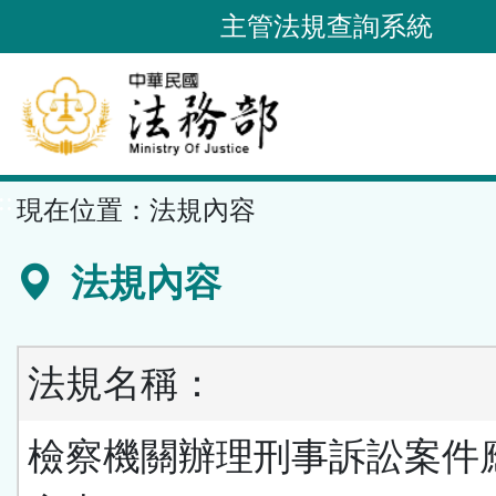
跳
主管法規查詢系統
到
主
要
內
容
::
現在位置：
法規內容
區
塊
法規內容
法規名稱：
檢察機關辦理刑事訴訟案件