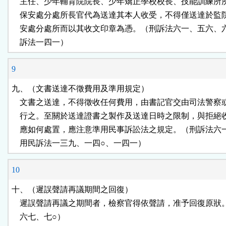
    主任、少年輔育院院長、少年矯正學校校長、技能訓練所
    保安處分處所長官代為送達其本人收受，不得僅送達於監
    安處分處所而以其收文印章為憑。（刑訴法六一、五六、
    訴法一四一）
9
九、（文書送達不徵費用及準用規定）

    文書之送達，不得徵收任何費用，由書記官交由司法警察
    行之。至關於送達證書之製作及送達日時之限制，與拒絕
    應如何處置，應注意準用民事訴訟法之規定。（刑訴法六
    用民訴法一三九、一四○、一四一）
10
十、（遲誤聲請再議期間之回復）

    遲誤聲請再議之期間者，檢察官得依聲請，准予回復原狀