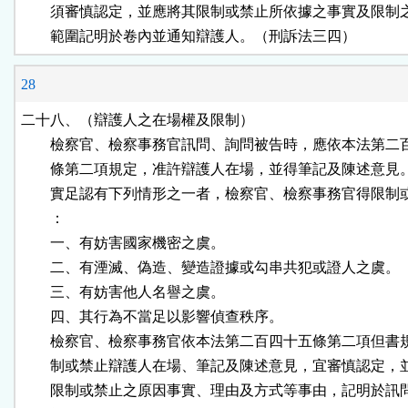
        須審慎認定，並應將其限制或禁止所依據之事實及限制
        範圍記明於卷內並通知辯護人。（刑訴法三四）
28
二十八、（辯護人之在場權及限制）

        檢察官、檢察事務官訊問、詢問被告時，應依本法第二
        條第二項規定，准許辯護人在場，並得筆記及陳述意見
        實足認有下列情形之一者，檢察官、檢察事務官得限制
        ：

        一、有妨害國家機密之虞。

        二、有湮滅、偽造、變造證據或勾串共犯或證人之虞。

        三、有妨害他人名譽之虞。

        四、其行為不當足以影響偵查秩序。

        檢察官、檢察事務官依本法第二百四十五條第二項但書
        制或禁止辯護人在場、筆記及陳述意見，宜審慎認定，
        限制或禁止之原因事實、理由及方式等事由，記明於訊