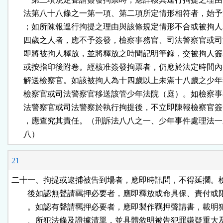
      法第八十八條之一第一項、第二項所定情形相符者，始予
      ；如所陳報逕行拘提之理由與該條規定情形不合或被拘人
      四歲之人者，應不予簽發，檢察事務官、司法警察官或司
      即將被拘人釋放，並將釋放之時間記明筆錄，交被拘人簽
      或按指印後附卷。經核准簽發拘票者，仍應於法定時間內
      解送檢察官。如該被拘人為十四歲以上未滿十八歲之少年
      檢察官或司法警察官移送該管少年法院（庭）。如檢察事
      法警察官或司法警察於執行拘提後，不立即陳報檢察官簽
      ，應查究其責任。（刑訴法八八之一、少年事件處理法一
      八）
21
二十一、拘提或逮捕被告到場者，應即時訊問，不得延擱。檢
        後如認無聲請羈押必要者，應即釋放或命具保、責付或
        。如認有聲請羈押必要者，應即製作羈押聲請書，載明
        、所犯法條及證據清單，並具體敘明被告犯罪嫌疑重大