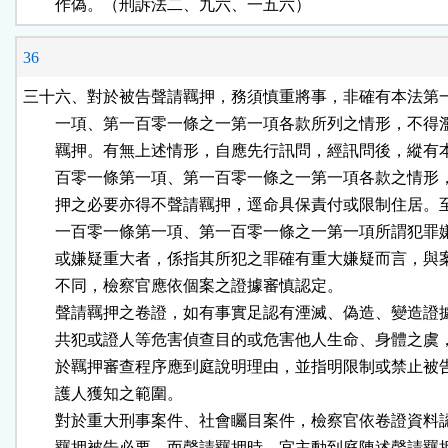
        作偽。（刑訴法二、九六、一五六）
36
三十六、對於被告聲請羈押，務須慎重將事，非確有本法第一
        一項、第一百零一條之一第一項各款所列之情形，不得
        羈押。有無上述情形，自應先行訊問，經訊問後，縱有
        百零一條第一項、第一百零一條之一第一項各款之情形
        押之必要亦得不聲請羈押，逕命具保責付或限制住居。
        一百零一條第一項、第一百零一條之一第一項所謂犯罪
        或嫌疑重大者，係指其所犯之罪確有重大嫌疑而言，與
        不同，檢察官應依個案之證據審慎認定。

        聲請羈押之卷證，如有事實足認有湮滅、偽造、變造證
        共犯或證人等危害偵查目的或危害他人生命、身體之虞
        於羈押審查程序應到庭說明理由，並指明限制或禁止被
        護人獲知之範圍。

        對於重大刑事案件、社會矚目案件，檢察官依卷證資料
        羈押被告必要，而聲請羈押時，宜主動到庭陳述聲請羈