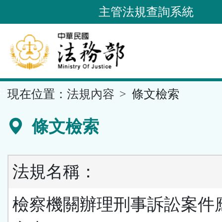
跳
主管法規查詢系統
到
主
要
內
容
::
現在位置：
法規內容
條文檢索
區
塊
條文檢索
法規名稱：
檢察機關辦理刑事訴訟案件