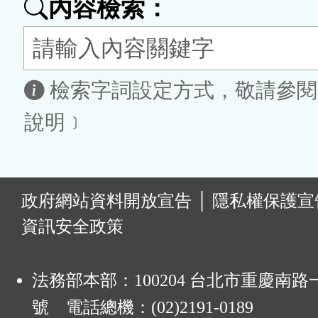
內容檢索：
按
鈕
區
檢索字詞設定方式，敬請參閱
說明﹞
:
政府網站資料開放宣告
│
隱私權保護宣
資訊安全政策
法務部本部：100204 台北市重慶南路一
號 電話總機：(02)2191-0189