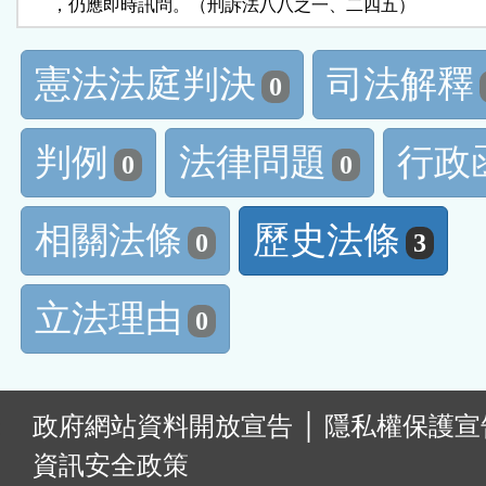
      ，仍應即時訊問。（刑訴法八八之一、二四五）
憲法法庭判決
司法解釋
0
判例
法律問題
行政
0
0
相關法條
歷史法條
0
3
立法理由
0
:
政府網站資料開放宣告
│
隱私權保護宣
資訊安全政策