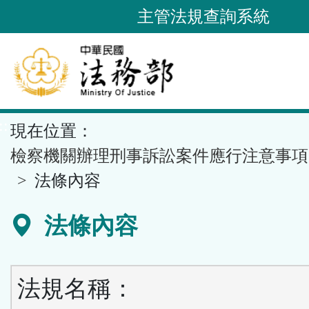
跳
主管法規查詢系統
到
主
要
內
容
::
現在位置：
區
塊
檢察機關辦理刑事訴訟案件應行注意事項
法條內容
法條內容
法規名稱：