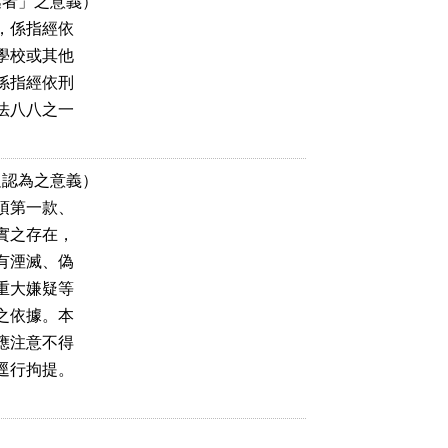
者」之意義）

，係指經依

學校或其他

係指經依刑

法八八之一

認為之意義）

項第一款、

實之存在，

有湮滅、偽

重大嫌疑等

之依據。本

應注意不得

逕行拘提。
