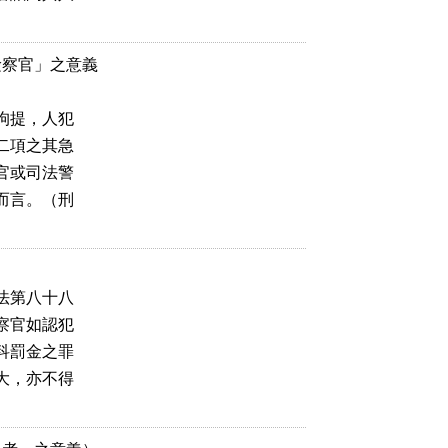
察官」之意義

拘提，人犯

二項之其急

官或司法警

而言。（刑

法第八十八

察官如認犯

科罰金之罪

大，亦不得
