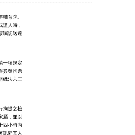
年輔育院、

或證人時，

票囑託送達

第一項規定

得簽發拘票

組織法六三

行拘提之檢

家屬，並以

十四小時內

署訊問其人
