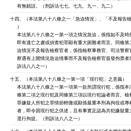
      有無錯誤。（刑訴法七七、七九、九一、九二）
十四、（本法第八十八條之一「急迫情況」、「不及報告檢
      ）

      本法第八十八條之一第一項之情況急迫，係指如不及時
      即有逃亡之虞或偵查犯罪顯有重大困難者而言。同條第
      迫情況不及報告檢察官者，係指檢察事務官、司法警察
      察遇有上開情況急迫情事而不及報告檢察官簽發拘票者
      訴法八八之一）
十五、（本法第八十八條之一第一項「現行犯」之意義）

      本法第八十八條之一第一項第一款所謂現行犯，係指本
      條第二項之現行犯及同條第三項以現行犯論者而言。檢
      罪嫌疑人所犯之罪情節輕微或顯係最重本刑為拘役或專
      者，即令因現行犯之供述，且有事實足認為共犯嫌疑重
      逕行拘提。（刑訴法八八之一）