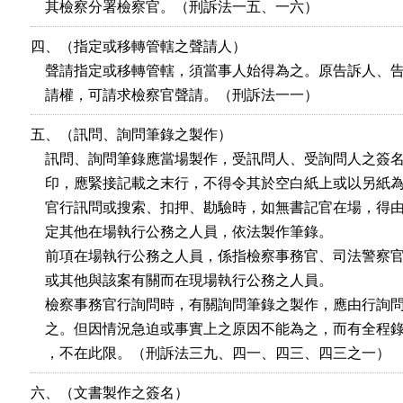
    其檢察分署檢察官。（刑訴法一五、一六）
四、（指定或移轉管轄之聲請人）

    聲請指定或移轉管轄，須當事人始得為之。原告訴人、告
    請權，可請求檢察官聲請。（刑訴法一一）
五、（訊問、詢問筆錄之製作）

    訊問、詢問筆錄應當場製作，受訊問人、受詢問人之簽名
    印，應緊接記載之末行，不得令其於空白紙上或以另紙為
    官行訊問或搜索、扣押、勘驗時，如無書記官在場，得由
    定其他在場執行公務之人員，依法製作筆錄。

    前項在場執行公務之人員，係指檢察事務官、司法警察官
    或其他與該案有關而在現場執行公務之人員。

    檢察事務官行詢問時，有關詢問筆錄之製作，應由行詢問
    之。但因情況急迫或事實上之原因不能為之，而有全程錄
    ，不在此限。（刑訴法三九、四一、四三、四三之一）
六、（文書製作之簽名）
