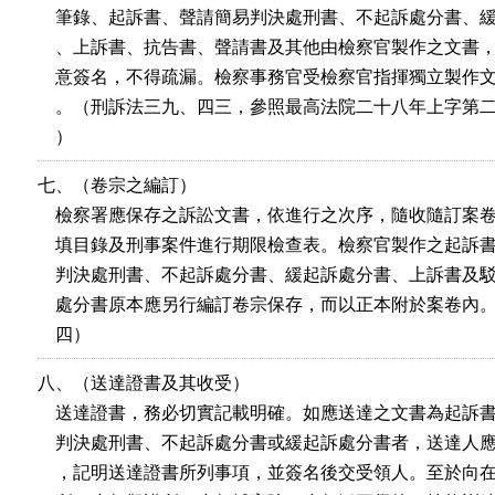
    筆錄、起訴書、聲請簡易判決處刑書、不起訴處分書、緩
    、上訴書、抗告書、聲請書及其他由檢察官製作之文書，
    意簽名，不得疏漏。檢察事務官受檢察官指揮獨立製作文
    。（刑訴法三九、四三，參照最高法院二十八年上字第二
    ）
七、（卷宗之編訂）

    檢察署應保存之訴訟文書，依進行之次序，隨收隨訂案卷
    填目錄及刑事案件進行期限檢查表。檢察官製作之起訴書
    判決處刑書、不起訴處分書、緩起訴處分書、上訴書及駁
    處分書原本應另行編訂卷宗保存，而以正本附於案卷內。
    四）
八、（送達證書及其收受）

    送達證書，務必切實記載明確。如應送達之文書為起訴書
    判決處刑書、不起訴處分書或緩起訴處分書者，送達人應
    ，記明送達證書所列事項，並簽名後交受領人。至於向在