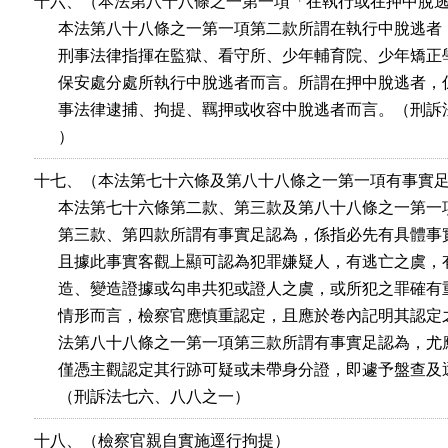
十六、（本法第八十八條之一第一項「在執行或在押中脫逃
      本法第八十八條之一第一項第二款所謂在執行中脫逃者
      刑事法律指揮在監獄、看守所、少年輔育院、少年矯正
      保安處分處所執行中脫逃者而言。所謂在押中脫逃者，
      事法律逮捕、拘提、羈押或收容中脫逃者而言。（刑訴
      ）
十七、（本法第七十六條及第八十八條之一第一項有事實足
      本法第七十六條第二款、第三款及第八十八條之一第一
      第三款、第四款所謂有事實足認為，係指必先有具體事
      且據此事實客觀上顯可認為犯罪嫌疑人，有逃亡之虞，
      造、變造證據或勾串共犯或證人之虞，或所犯之罪確有
      情形而言，檢察官應慎重認定，且應於卷內記明其認定
      法第八十八條之一第一項第三款所謂有事實足認為，尤
      僅憑主觀認定其行跡可疑或未帶身分證，即遽予盤查及
      （刑訴法七六、八八之一）
十八、（檢察官親自實施逕行拘提）
