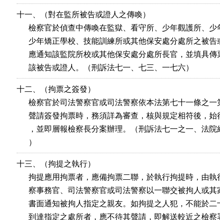
十一、（對在監所被告或證人之傳喚）

      檢察官於偵查中傳喚在監獄、看守所、少年觀護所、少
      少年矯正學校、技能訓練所或其他保安處分處所之被告
      應通知該監院所校或其他保安處分處所長官，並填具傳
      該被告或證人。（刑訴法七一、七三、一七六）
十二、（拘票之簽發）

      檢察官於司法警察官或司法警察依本法第七十一條之一
      聲請簽發拘票時，務須詳為審查，核與規定相符後，始
      ，並即層報檢察長分案辦理。（刑訴法七一之一、法院
      ）
十三、（拘提之執行）

      拘提應用拘票者，應備拘票二聯，於執行拘提時，由執
      察事務官、司法警察官或司法警察以一聯交被拘人或其
      書面通知被拘人指定之親友。如拘提之人犯，不能於二
      到達指定之處所者，應不待其聲請，即解送較近之檢察