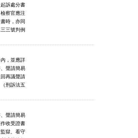
起訴處分書

檢察官應注

書時，亦同

三三號判例

內，並應詳

、聲請簡易

回再議聲請

（刑訴法五

、聲請簡易

作收受證書

監獄、看守
