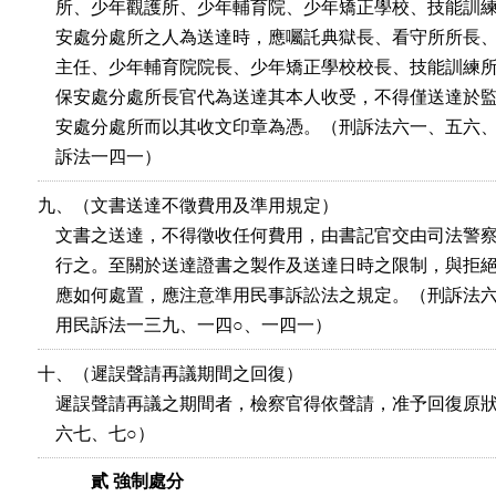
    所、少年觀護所、少年輔育院、少年矯正學校、技能訓練
    安處分處所之人為送達時，應囑託典獄長、看守所所長、
    主任、少年輔育院院長、少年矯正學校校長、技能訓練所
    保安處分處所長官代為送達其本人收受，不得僅送達於監
    安處分處所而以其收文印章為憑。（刑訴法六一、五六、
    訴法一四一）
九、（文書送達不徵費用及準用規定）

    文書之送達，不得徵收任何費用，由書記官交由司法警察
    行之。至關於送達證書之製作及送達日時之限制，與拒絕
    應如何處置，應注意準用民事訴訟法之規定。（刑訴法六
    用民訴法一三九、一四○、一四一）
十、（遲誤聲請再議期間之回復）

    遲誤聲請再議之期間者，檢察官得依聲請，准予回復原狀
貳 強制處分