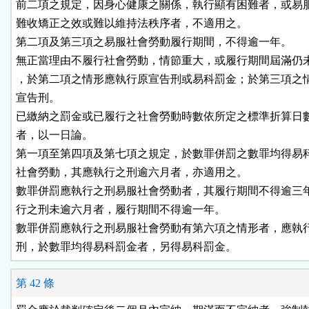
前二項之規定，因身心健康之關係，執行顯有困難者，或易服
難收矯正之效或難以維持法秩序者，不適用之。

第二項及第三項之易服社會勞動履行期間，不得逾一年。

無正當理由不履行社會勞動，情節重大，或履行期間屆滿仍未
，於第二項之情形應執行原宣告刑或易科罰金；於第三項之情
宣告刑。

已繳納之罰金或已履行之社會勞動時數依所定之標準折算日數
者，以一日論。

第一項至第四項及第七項之規定，於數罪併罰之數罪均得易科
社會勞動，其應執行之刑逾六月者，亦適用之。

數罪併罰應執行之刑易服社會勞動者，其履行期間不得逾三年
行之刑未逾六月者，履行期間不得逾一年。

數罪併罰應執行之刑易服社會勞動有第六項之情形者，應執行
刑，於數罪均得易科罰金者，另得易科罰金。
第 42 條