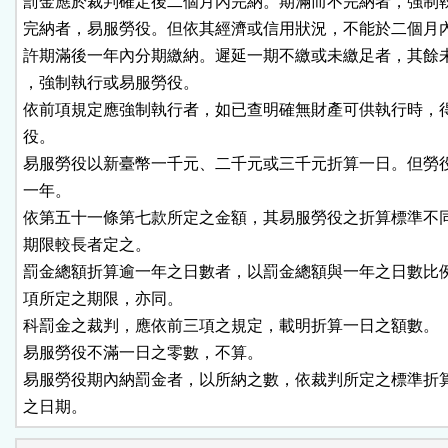
罰金應於裁判確定後二個月內完納。期滿而不完納者，強制執
完納者，易服勞役。但依其經濟或信用狀況，不能於二個月內
許期滿後一年內分期繳納。遲延一期不繳或未繳足者，其餘未
，強制執行或易服勞役。

依前項規定應強制執行者，如已查明確無財產可供執行時，得
役。

易服勞役以新臺幣一千元、二千元或三千元折算一日。但勞役
一年。

依第五十一條第七款所定之金額，其易服勞役之折算標準不同
期限較長者定之。

罰金總額折算逾一年之日數者，以罰金總額與一年之日數比例
項所定之期限，亦同。

科罰金之裁判，應依前三項之規定，載明折算一日之額數。

易服勞役不滿一日之零數，不算。

易服勞役期內納罰金者，以所納之數，依裁判所定之標準折算
之日期。