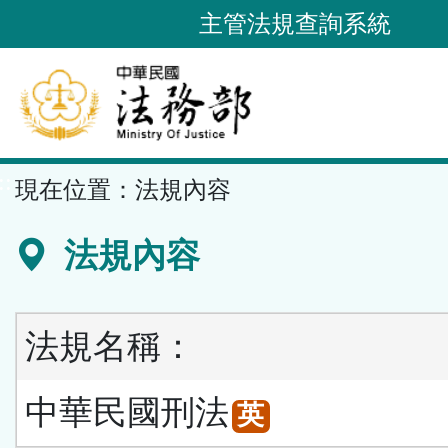
跳
主管法規查詢系統
到
主
要
內
容
::
現在位置：
法規內容
區
塊
法規內容
法規名稱：
中華民國刑法
英