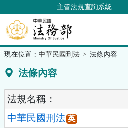
跳
主管法規查詢系統
到
主
要
內
容
::
現在位置：
中華民國刑法
法條內容
區
塊
法條內容
法規名稱：
中華民國刑法
英