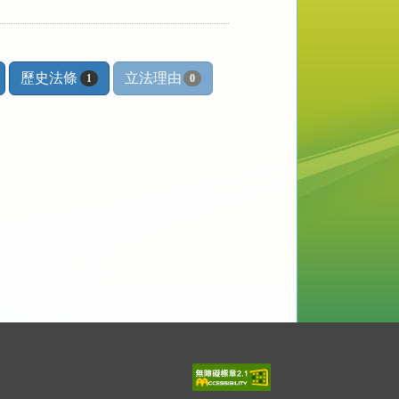
歷史法條
立法理由
1
0