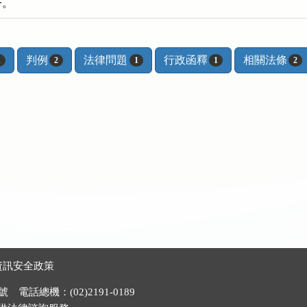
一。
判例
法律問題
行政函釋
相關法條
1
2
1
1
2
資訊安全政策
電話總機：(02)2191-0189