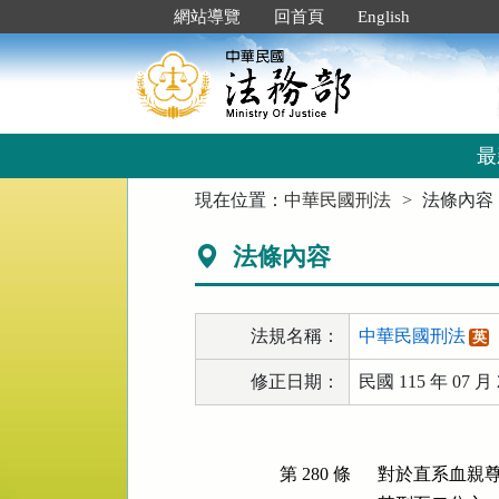
跳
:::
網站導覽
回首頁
English
到
主
要
內
容
區
最
塊
:::
現在位置：
中華民國刑法
法條內容
法條內容
法規名稱：
中華民國刑法
英
修正日期：
民國 115 年 07 月 
第 280 條
對於直系血親尊