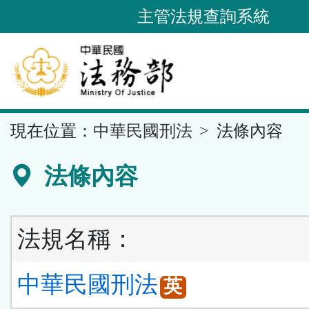
跳
主管法規查詢系統
到
主
要
內
容
::
現在位置：
中華民國刑法
法條內容
區
塊
法條內容
法規名稱：
中華民國刑法
英