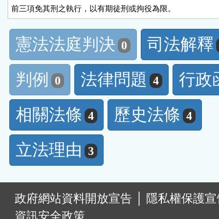
前三項免其刑之執行，以有期徒刑或拘役為限。
憲法法庭判決
司法解釋
0
判例
法律問題
行政
0
4
相關法條
歷史法條
4
4
立法理由
3
:
政府網站資料開放宣告
│
隱私權保護宣
資訊安全政策