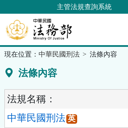
跳
主管法規查詢系統
到
主
要
內
容
::
現在位置：
中華民國刑法
法條內容
區
塊
法條內容
法規名稱：
中華民國刑法
英