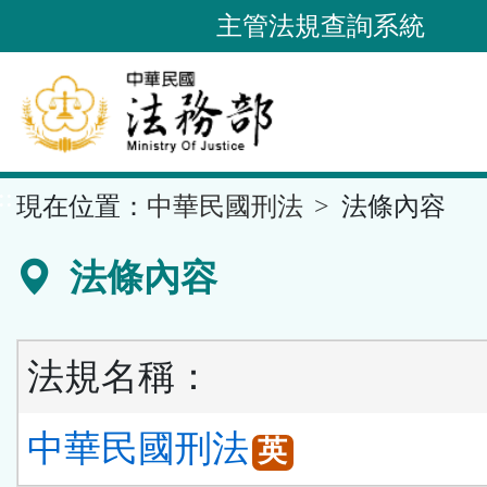
跳
主管法規查詢系統
到
主
要
內
容
::
現在位置：
中華民國刑法
法條內容
區
塊
法條內容
法規名稱：
中華民國刑法
英