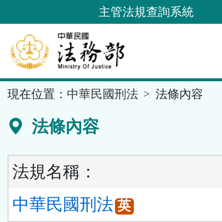
跳
主管法規查詢系統
到
主
要
內
容
::
現在位置：
中華民國刑法
法條內容
區
塊
法條內容
法規名稱：
中華民國刑法
英