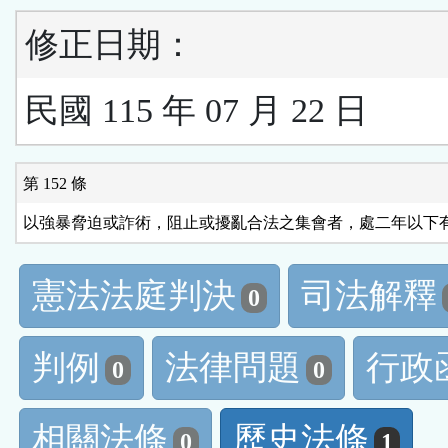
修正日期：
民國 115 年 07 月 22 日
第 152 條
以強暴脅迫或詐術，阻止或擾亂合法之集會者，處二年以下
憲法法庭判決
司法解釋
0
判例
法律問題
行政
0
0
相關法條
歷史法條
0
1