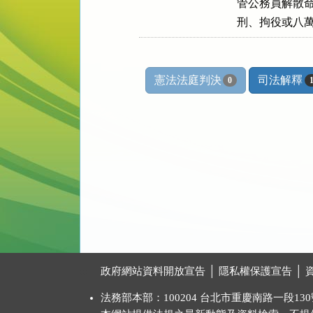
管公務員解散命
刑、拘役或八
憲法法庭判決
司法解釋
0
:::
政府網站資料開放宣告
│
隱私權保護宣告
│
法務部本部：100204 台北市重慶南路一段130號 