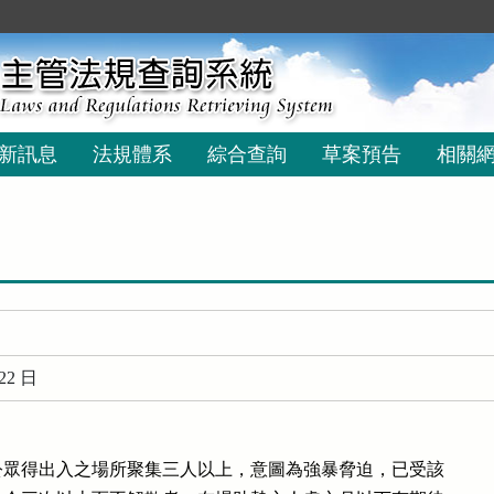
新訊息
法規體系
綜合查詢
草案預告
相關
22 日
眾得出入之場所聚集三人以上，意圖為強暴脅迫，已受該
