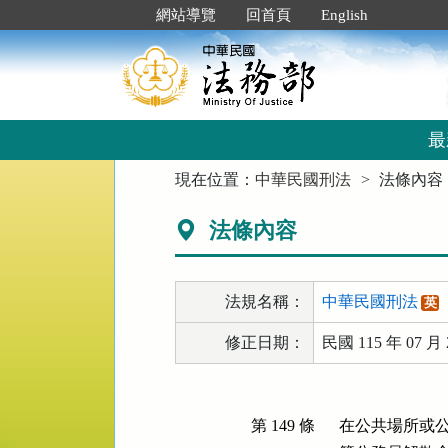
跳
:::
網站導覽
回首頁
English
到
主
要
內
容
區
最
塊
:::
現在位置：
中華民國刑法
法條內容
法條內容
法規名稱：
中華民國刑法
英
修正日期：
民國 115 年 07 月 
第 149 條
在公共場所或公