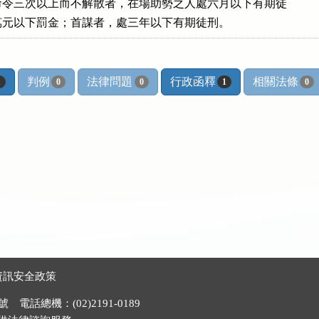
令三次以上而不解散者，在場助勢之人處六月以下有期徒

萬元以下罰金；首謀者，處三年以下有期徒刑。
判例
法律問題
行政函釋
相關法條
1
0
0
1
0
資訊安全政策
電話總機：(02)2191-0189